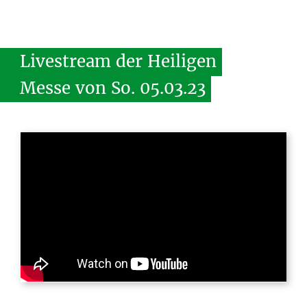
Livestream
der
Heiligen
Messe
von
So.
05.03.23