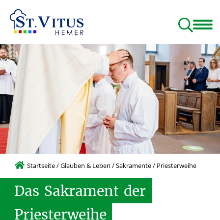
Glauben & Leben
Menschen & Gruppen
Beratung & Hilfen
Startseite
/
Glauben & Leben
/
Sakramente
/
Priesterweihe
Das
Sakrament
der
Priesterweihe