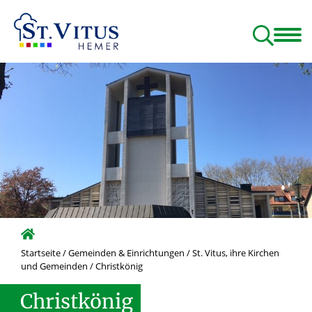
Glauben & Leben
Menschen & Gruppen
Beratung & Hilfen
Startseite
/
Gemeinden & Einrichtungen
/
St. Vitus, ihre Kirchen
und Gemeinden
/
Christkönig
Christkönig