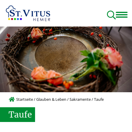
Glauben & Leben
Menschen & Gruppen
Beratung & Hilfen
Startseite
/
Glauben & Leben
/
Sakramente
/
Taufe
Taufe